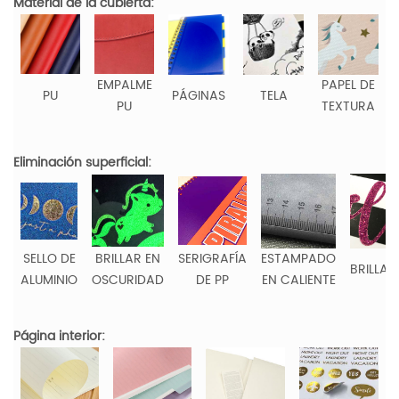
Material de la cubierta:
EMPALME
PAPEL DE
PU
PÁGINAS
TELA
PU
TEXTURA
Eliminación superficial:
SELLO DE
BRILLAR EN
SERIGRAFÍA
ESTAMPADO
BRILLAN
ALUMINIO
OSCURIDAD
DE PP
EN CALIENTE
Página interior: