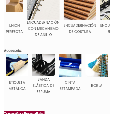
ENCUADERNACIÓN
UNIÓN
ENCUADERNACIÓN
ENCUA
CON MECANISMO
PERFECTA
DE COSTURA
EN 
DE ANILLO
Accesorio:
BANDA
ETIQUETA
CINTA
ELÁSTICA DE
BORLA
METÁLICA
ESTAMPADA
ESPUMA
Tamaño disponible: