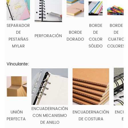
SEPARADOR
BORDE
BORDE
DE
BORDE
DE
DE
PERFORACIÓN
PESTAÑAS
DORADO
COLOR
CUATRO
MYLAR
SÓLIDO
COLORES
Vinculante:
ENCUADERNACIÓN
UNIÓN
ENCUADERNACIÓN
ENCUA
CON MECANISMO
PERFECTA
DE COSTURA
EN
DE ANILLO