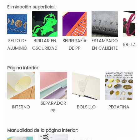
Eliminación superficial:
SELLO DE
BRILLAR EN
SERIGRAFÍA
ESTAMPADO
BRILLAN
ALUMINIO
OSCURIDAD
DE PP
EN CALIENTE
Página interior:
SEPARADOR
INTERNO
BOLSILLO
PEGATINA
PP
Manualidad de la página interior: