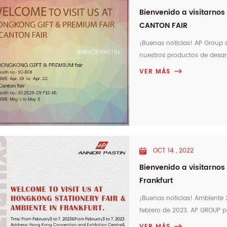
Bienvenido a visitarno
CANTON FAIR
¡Buenas noticias! AP Group a
nuestros productos de desarr
HKTDC Hong Kong Nº de stand:
VER MÁS
Centro de exposiciones y con
OCT 14 , 2022
Bienvenido a visitarnos
Frankfurt
¡Buenas noticias! Ambiente 2
febrero de 2023. AP GROUP pa
última generación . Bienvenid
VER MÁS