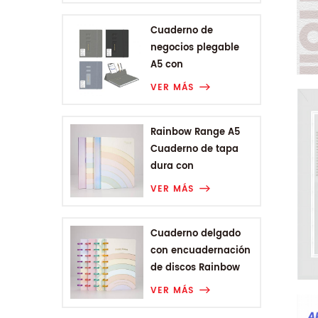
Cuaderno de
negocios plegable
A5 con
encuadernación
VER MÁS
Rainbow Range A5
Cuaderno de tapa
dura con
encuadernación
VER MÁS
Cuaderno delgado
con encuadernación
de discos Rainbow
Range
VER MÁS