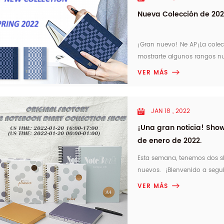
Nueva Colección de 20
¡Gran nuevo! Ne AP¡La colec
mostrarte algunos rangos nu
enviaremos nuestro último c
VER MÁS
JAN 18 , 2022
¡Una gran noticia! Show
de enero de 2022.
Esta semana, tenemos dos s
nuevos. ¡Bienvenido a segu
DE CUADERNO CON CUBIERTA D
VER MÁS
09:30el18enero2022 (hora de 