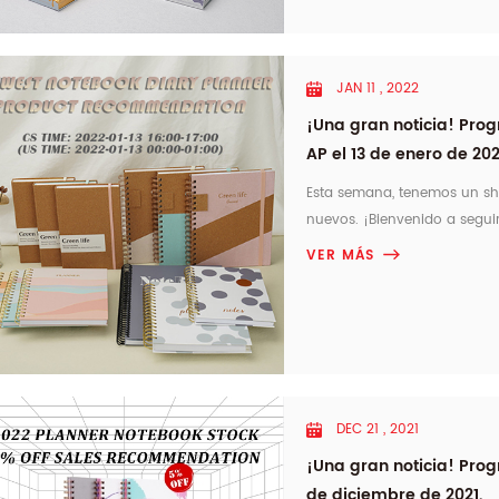
JAN 11 , 2022
¡Una gran noticia! Pro
AP el 13 de enero de 20
Esta semana, tenemos un sh
nuevos. ¡Bienvenido a seg
PLANIFICADOR DE DIARIO DE CU
VER MÁS
2022 (hora de EE. UU.: 0: 00-
DEC 21 , 2021
¡Una gran noticia! Pro
de diciembre de 2021.