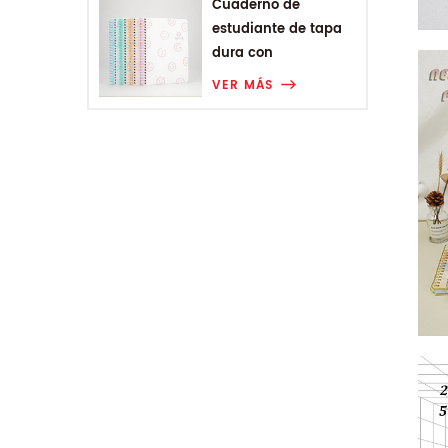
Cuaderno de
estudiante de tapa
dura con
encuadernación en
VER MÁS
espiral A5 de Smiling
Range