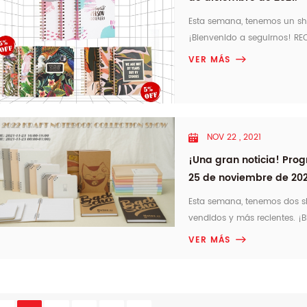
Esta semana, tenemos un sho
¡Bienvenido a seguirnos! 
STOCK DE CUADERNOS PLANIFI
VER MÁS
18:00el23diciembre2021(hora 
NOV 22 , 2021
¡Una gran noticia! Pro
25 de noviembre de 202
Esta semana, tenemos dos s
vendidos y más recientes. ¡
COLECCIÓN DE CUADERNOS KRA
VER MÁS
Enlace en vivo: https://wa