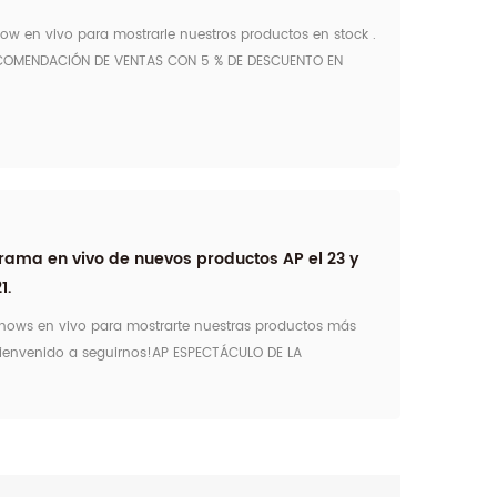
w en vivo para mostrarle nuestros productos en stock .
RECOMENDACIÓN DE VENTAS CON 5 % DE DESCUENTO EN
CADORES 2022 en hora de Beijing: 16:00-
de EE. UU.: 0:00-2:00 el 23 de diciembre) Enlace en ...
grama en vivo de nuevos productos AP el 23 y
1.
hows en vivo para mostrarte nuestras productos más
Bienvenido a seguirnos!AP ESPECTÁCULO DE LA
FT 2020 en Beijing Time: 16:00 -18: 00on nov23 , 2021
tch.alibaba.com/v/495c1357-0317-4571-8883-e494...