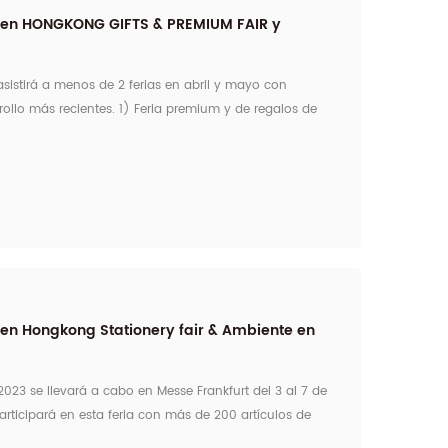
s en HONGKONG GIFTS & PREMIUM FAIR y
sistirá a menos de 2 ferias en abril y mayo con
ollo más recientes. 1) Feria premium y de regalos de
 1C-B01 Hora: del 19 de abril al 22 de abril Lugar:
venciones de Hong Kong, 1 Expo Driv...
 en Hongkong Stationery fair & Ambiente en
023 se llevará a cabo en Messe Frankfurt del 3 al 7 de
rticipará en esta feria con más de 200 artículos de
o a visitarnos en el Pabellón 10.1 y el stand No. 10.1