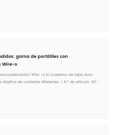
si planeas ...
didos: gama de portátiles con
s Wire-o
encuadernación Wire -o El cuaderno de tapa dura
 diseños de cubiertas diferentes. 1, N.º de artículo: NT-
 Este artículo atrae el interés de muchas personas
ntura al óleo en la cubierta y tamb...