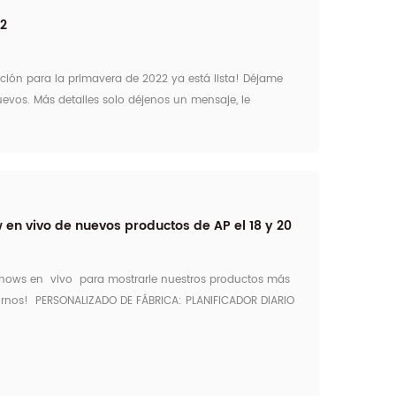
22
ción para la primavera de 2022 ya está lista! Déjame
evos. Más detalles solo déjenos un mensaje, le
atálogo.
 en vivo de nuevos productos de AP el 18 y 20
hows en vivo para mostrarle nuestros productos más
irnos! PERSONALIZADO DE FÁBRICA: PLANIFICADOR DIARIO
E DENIM en hora de Beijing: 08:30-
EE. UU.:16:30-17...