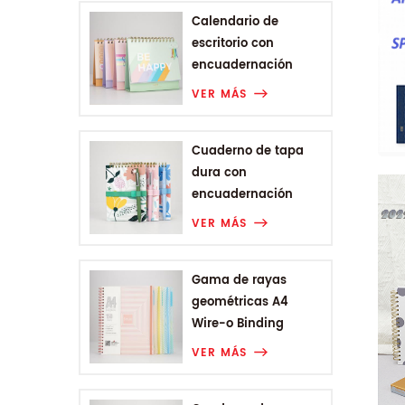
Calendario de
escritorio con
encuadernación
Wire-o de la gama
VER MÁS
Rainbow
Cuaderno de tapa
dura con
encuadernación
Wire-o A6 de Plant
VER MÁS
Flower Range
Gama de rayas
geométricas A4
Wire-o Binding
College Notebook
VER MÁS