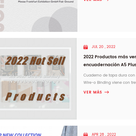
E18. ¡ y no olvides avisarnos 
JUL 20 , 2022
2022 Productos más ven
encuadernación A5 Plu
Cuaderno de tapa dura con 
Wire-o Binding viene con tres
AL20A004 Tamaño: 184x214mm
VER MÁS
por medio de su diseño de pi
APR 28 , 2022