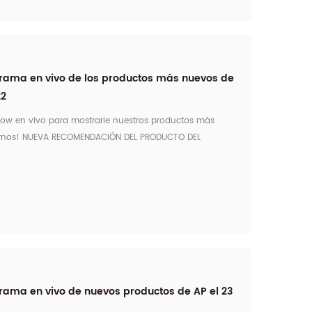
grama en vivo de los productos más nuevos de
22
ow en vivo para mostrarle nuestros productos más
uirnos! NUEVA RECOMENDACIÓN DEL PRODUCTO DEL
ADERNO en Beijing Hora: 16: 00-17: 00 el 13 de enero de
1: 00 el 13 de enero de 2022) Enlace en vi...
grama en vivo de nuevos productos de AP el 23