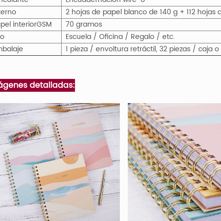
terno
2 hojas de papel blanco de 140 g + 112 hojas
pel interior
GS
M
70 gramos
so
Escuela / Oficina / Regalo / etc.
balaje
1 pieza / envoltura retráctil, 32 piezas / caja
ágenes detalladas: