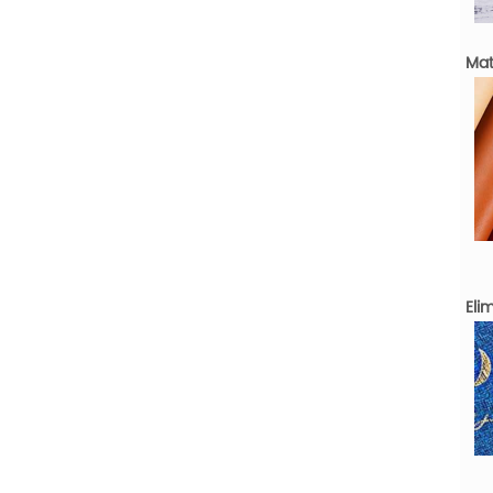
Mat
Eli