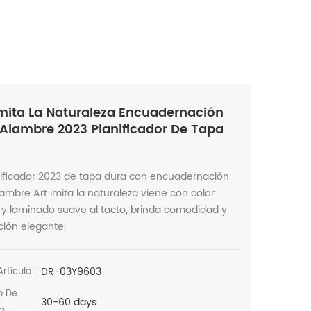
Imita La Naturaleza Encuadernación
Alambre 2023 Planificador De Tapa
a
nificador 2023 de tapa dura con encuadernación
ambre Art imita la naturaleza viene con color
 y laminado suave al tacto, brinda comodidad y
ción elegante.
DR-03Y9603
rtículo.:
o De
30-60 days
a: