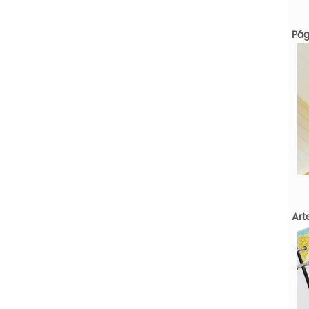
Pág
Art