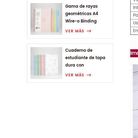
Gama de rayas
In
geométricas A4
Pa
Wire-o Binding
U
College Notebook
Em
VER MÁS
Cuaderno de
Im
estudiante de tapa
dura con
encuadernación en
VER MÁS
espiral A5 de Smiling
Range