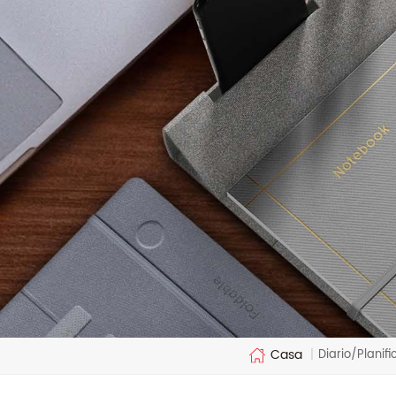
Casa
Diario/Planif
|