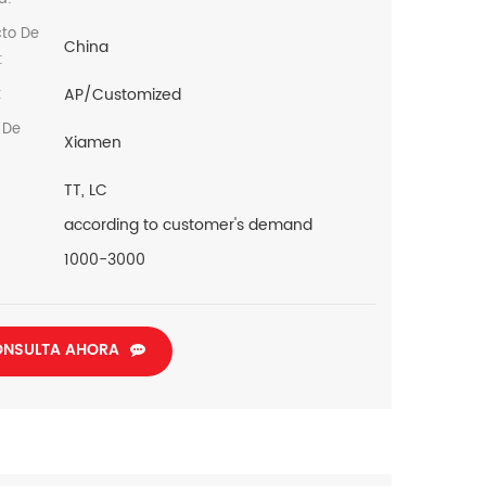
cto De
China
:
AP/Customized
:
 De
Xiamen
TT, LC
according to customer's demand
1000-3000
NSULTA AHORA