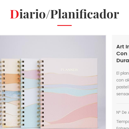
Diario/Planificador
Art 
Con 
Dur
El pla
con al
pastel
sensa
Nº De A
Tiemp
Entreg