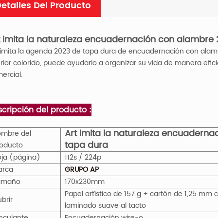
etalles Del Producto
t imita la naturaleza encuadernación con alambre 
 imita la agenda 2023 de tapa dura de encuadernación con alam
erior colorido, puede ayudarlo a organizar su vida de manera efic
ercial.
cripción del producto :
Art imita la naturaleza encuaderna
mbre del
tapa dura
oducto
ja (página)
112s / 224p
arca
GRUPO AP
amaño
170x230mm
Papel artístico de 157 g + cartón de 1,25 mm 
brir
laminado suave al tacto
nculante
Encuadernación wire-o