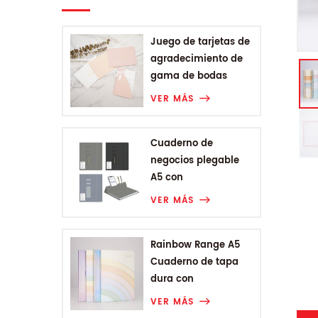
Juego de tarjetas de
agradecimiento de
gama de bodas
VER MÁS
Cuaderno de
negocios plegable
A5 con
encuadernación
VER MÁS
Rainbow Range A5
Cuaderno de tapa
dura con
encuadernación
VER MÁS