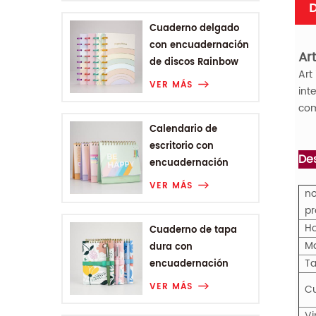
D
Cuaderno delgado
con encuadernación
Ar
de discos Rainbow
Art
Range
VER MÁS
int
com
Calendario de
escritorio con
Des
encuadernación
Wire-o de la gama
VER MÁS
no
Rainbow
pr
Ho
Cuaderno de tapa
M
dura con
T
encuadernación
Wire-o A6 de Plant
VER MÁS
Cu
Flower Range
Vi