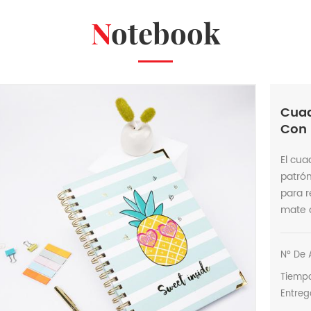
Notebook
Cuad
Con 
El cua
patrón
para r
mate a
Nº De A
Tiemp
Entreg