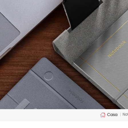
Casa
No
|