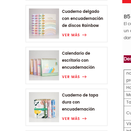
Cuaderno delgado
B
5
con encuadernación
El 
de discos Rainbow
un 
Range
VER MÁS
dan
Calendario de
Des
escritorio con
encuadernación
no
Wire-o de la gama
VER MÁS
pr
Rainbow
Ho
M
Cuaderno de tapa
T
dura con
encuadernación
Cu
Wire-o A6 de Plant
VER MÁS
Flower Range
Vi