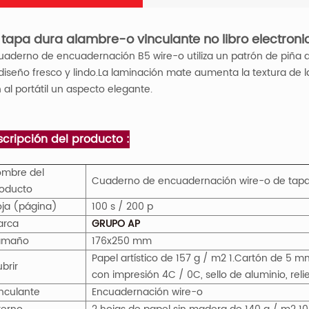
 tapa dura
alambre-o
vinculante
no
libro electroni
cuaderno de encuadernación B5 wire-o utiliza un patrón de piña d
diseño fresco y lindo.La laminación mate aumenta la textura de la
 al portátil un aspecto elegante.
cripción del producto :
mbre del
Cuaderno de encuadernación wire-o de tapa
oducto
ja (página)
100 s / 200 p
arca
GRUPO AP
amaño
176x250 mm
Papel artístico de 157 g / m2 1.Cartón de 5 
brir
con impresión 4C / 0C, sello de aluminio, rel
nculante
Encuadernación wire-o