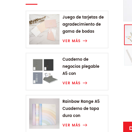
Juego de tarjetas de
agradecimiento de
gama de bodas
VER MÁS
Cuaderno de
negocios plegable
A5 con
encuadernación
VER MÁS
Rainbow Range A5
Cuaderno de tapa
dura con
encuadernación
VER MÁS
D