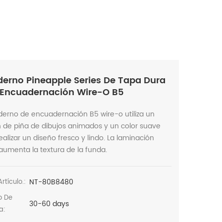
erno Pineapple Series De Tapa Dura
Encuadernación Wire-O B5
derno de encuadernación B5 wire-o utiliza un
 de piña de dibujos animados y un color suave
ealizar un diseño fresco y lindo. La laminación
umenta la textura de la funda.
NT-80B8480
rtículo.:
o De
30-60 days
a: