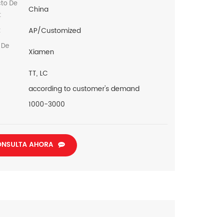
cto De
China
:
AP/Customized
:
 De
Xiamen
TT, LC
according to customer's demand
1000-3000
NSULTA AHORA