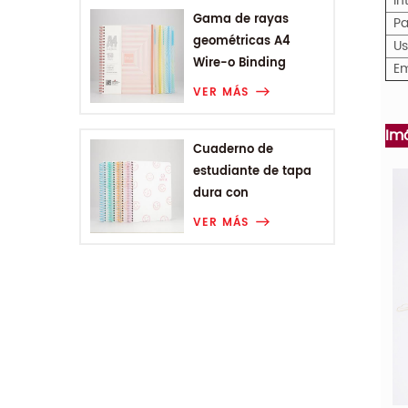
In
Gama de rayas
Pa
geométricas A4
U
Wire-o Binding
Em
College Notebook
VER MÁS
Im
Cuaderno de
estudiante de tapa
dura con
encuadernación en
VER MÁS
espiral A5 de Smiling
Range