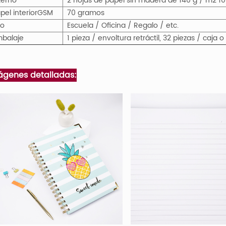
terno
2 hojas de papel sin madera de 140 g / m2 1
pel interior
GS
M
70 gramos
so
Escuela / Oficina / Regalo / etc.
balaje
1 pieza / envoltura retráctil, 32 piezas / caja
ágenes detalladas: