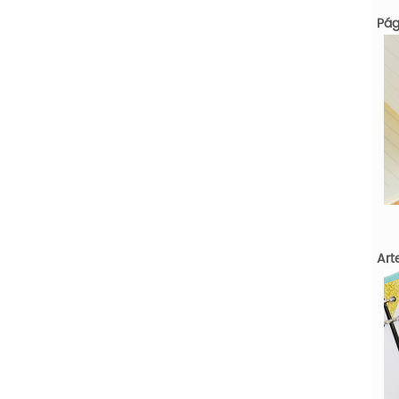
Pág
Art