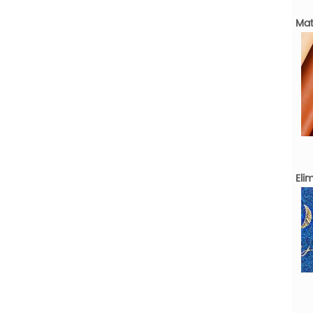
Mat
Eli