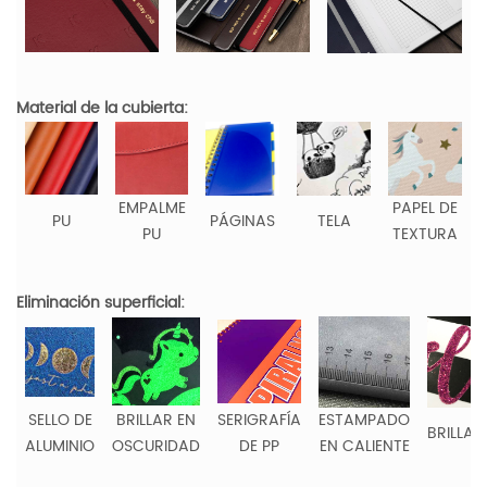
Material de la cubierta:
EMPALME
PAPEL DE
PU
PÁGINAS
TELA
PU
TEXTURA
Eliminación superficial:
SELLO DE
BRILLAR EN
SERIGRAFÍA
ESTAMPADO
BRILLAN
ALUMINIO
OSCURIDAD
DE PP
EN CALIENTE