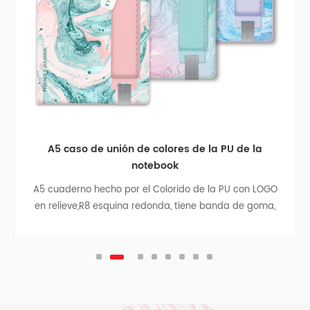
A5 caso de unión de colores de la PU de la
A5
notebook
A5 cuaderno hecho por el Colorido de la PU con LOGO
3 su
en relieve,R8 esquina redonda, tiene banda de goma,
bol
cinta divisor, de la pluma de la bolsa, bolsa de papel
con los laterales de tela en el interior de la cubierta
posterior, la astilla colgante.