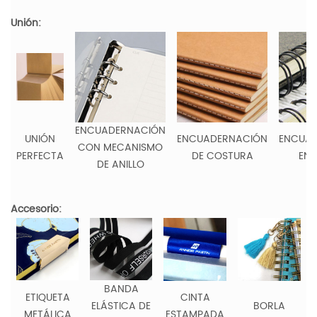
Unión:
ENCUADERNACIÓN
UNIÓN
ENCUADERNACIÓN
ENCUA
CON MECANISMO
PERFECTA
DE COSTURA
EN 
DE ANILLO
Accesorio:
BANDA
ETIQUETA
CINTA
ELÁSTICA DE
BORLA
METÁLICA
ESTAMPADA