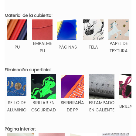
Material de la cubierta:
EMPALME
PAPEL DE
PU
PÁGINAS
TELA
PU
TEXTURA
Eliminación superficial:
SELLO DE
BRILLAR EN
SERIGRAFÍA
ESTAMPADO
BRILLAN
ALUMINIO
OSCURIDAD
DE PP
EN CALIENTE
Página interior: