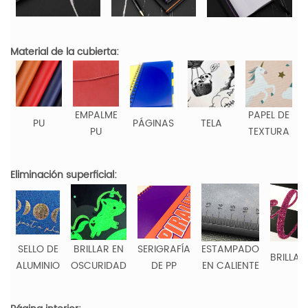
Material de la cubierta:
EMPALME
PAPEL DE
PU
PÁGINAS
TELA
PU
TEXTURA
Eliminación superficial:
SELLO DE
BRILLAR EN
SERIGRAFÍA
ESTAMPADO
BRILLAN
ALUMINIO
OSCURIDAD
DE PP
EN CALIENTE