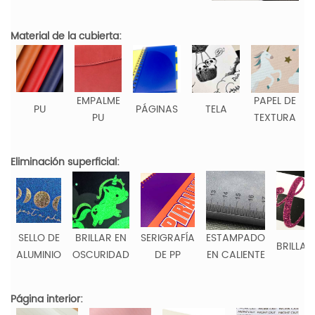
Material de la cubierta:
EMPALME
PAPEL DE
PU
PÁGINAS
TELA
PU
TEXTURA
Eliminación superficial:
SELLO DE
BRILLAR EN
SERIGRAFÍA
ESTAMPADO
BRILLAN
ALUMINIO
OSCURIDAD
DE PP
EN CALIENTE
Página interior: