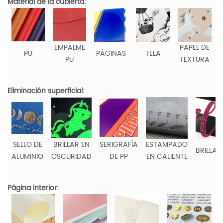
Material de la cubierta:
EMPALME
PAPEL DE
PU
PÁGINAS
TELA
PU
TEXTURA
Eliminación superficial:
SELLO DE
BRILLAR EN
SERIGRAFÍA
ESTAMPADO
BRILLAN
ALUMINIO
OSCURIDAD
DE PP
EN CALIENTE
Página interior: