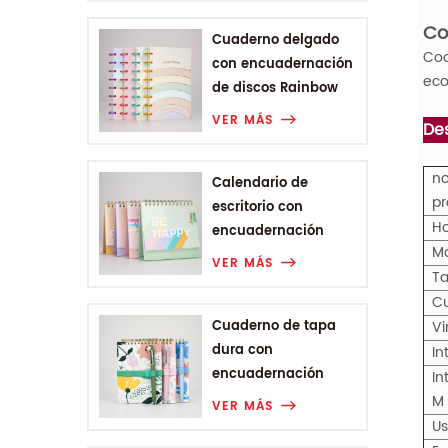
Co
Cuaderno delgado
Coo
con encuadernación
eco
de discos Rainbow
Range
VER MÁS
Des
no
Calendario de
pr
escritorio con
H
encuadernación
Wire-o de la gama
VER MÁS
T
Rainbow
Cu
Cuaderno de tapa
Vi
dura con
In
encuadernación
In
Wire-o A6 de Plant
M
VER MÁS
Flower Range