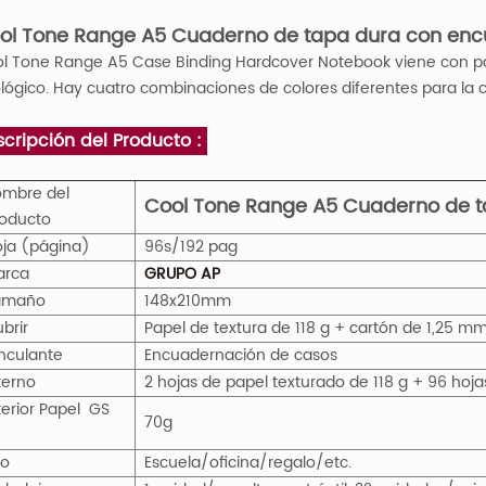
ol Tone Range A5 Cuaderno de tapa dura con en
l Tone Range A5 Case Binding Hardcover Notebook viene con pap
lógico. Hay cuatro combinaciones de colores diferentes para la c
cripción del Producto :
mbre del
Cool Tone Range A5 Cuaderno de 
oducto
oja (página)
96s/192
pag
Marca
GRUPO AP
amaño
148x210mm
brir
Papel de textura de 118 g + cartón de 1,25 
nculante
Encuadernación de casos
terno
2 hojas de papel texturado de 118 g + 96 hoja
terior Papel
GS
70g
Uso
Escuela/oficina/regalo/etc.