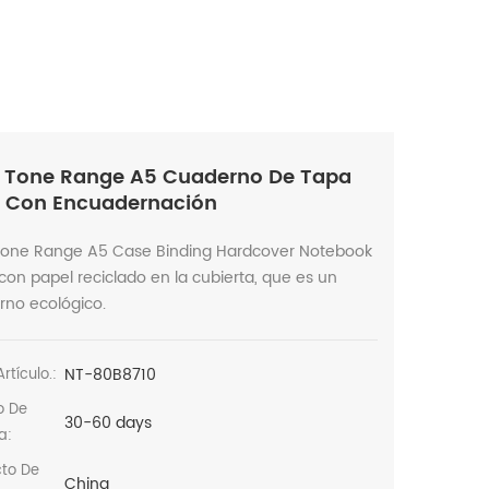
 Tone Range A5 Cuaderno De Tapa
 Con Encuadernación
Tone Range A5 Case Binding Hardcover Notebook
con papel reciclado en la cubierta, que es un
rno ecológico.
NT-80B8710
rtículo.:
o De
30-60 days
a:
cto De
China