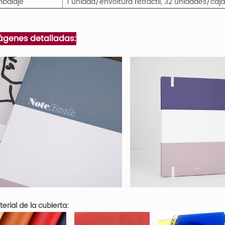
balaje
1 unidad/envoltura retráctil, 32 unidades/caj
ágenes detalladas:
erial de la cubierta: