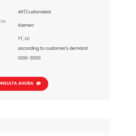
:
AP/Customized
:
 De
Xiamen
TT, LC
according to customer's demand
1000-3000
NSULTA AHORA