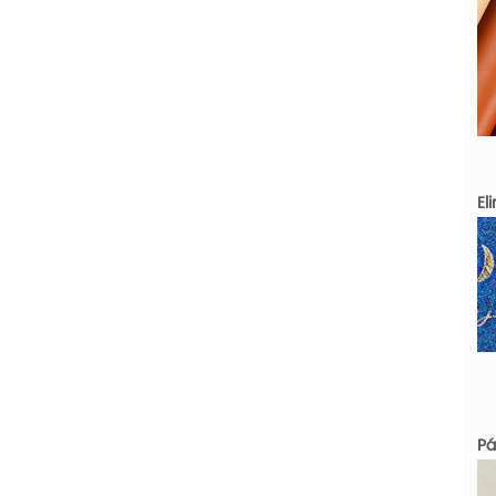
El
Pág