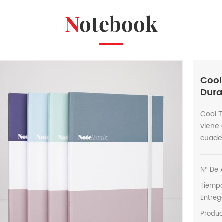
Notebook
Cool
Dura
Cool 
viene 
cuade
Nº De A
Tiemp
Entreg
Produ