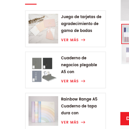
Juego de tarjetas de
agradecimiento de
gama de bodas
VER MÁS
Cuaderno de
negocios plegable
A5 con
encuadernación
VER MÁS
Rainbow Range A5
Cuaderno de tapa
dura con
D
encuadernación
VER MÁS