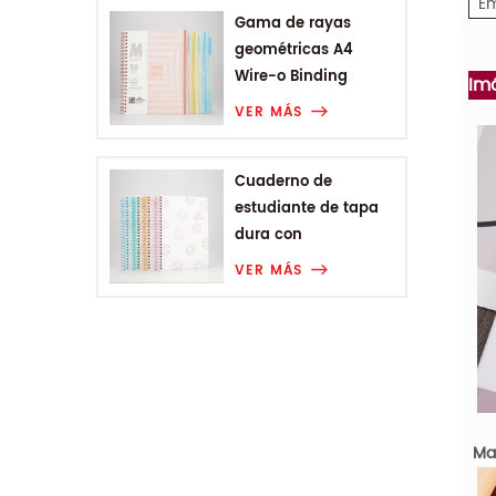
Em
Gama de rayas
geométricas A4
Wire-o Binding
Im
College Notebook
VER MÁS
Cuaderno de
estudiante de tapa
dura con
encuadernación en
VER MÁS
espiral A5 de Smiling
Range
Mat