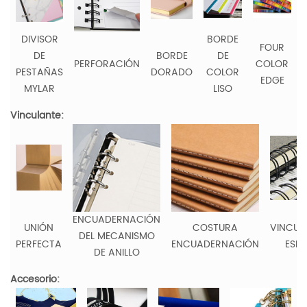
DIVISOR
BORDE
FOUR
DE
BORDE
DE
PERFORACIÓN
COLOR
PESTAÑAS
DORADO
COLOR
EDGE
MYLAR
LISO
Vinculante:
ENCUADERNACIÓN
UNIÓN
COSTURA
VINCUL
DEL MECANISMO
PERFECTA
ENCUADERNACIÓN
ESPI
DE ANILLO
Accesorio: