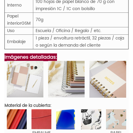
100 hojas de papel blanco de 70 g con
Interno
impresión 1C / 1C con bolsillo
Papel
70g
interior
GS
M
Uso
Escuela / Oficina / Regalo / etc.
1 pieza / envoltura retráctil, 32 piezas / caja
Embalaje
o según la demanda del cliente
Imágenes detalladas:
Material de la cubierta:
EMPALME
PAPEL