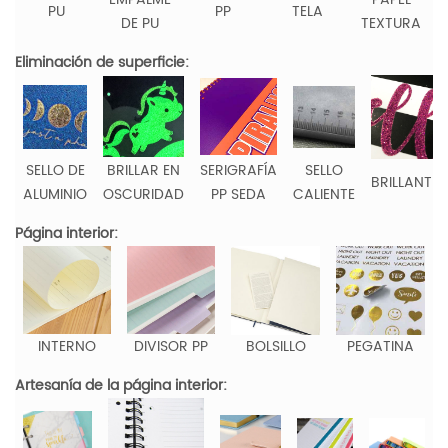
PU
PP
TELA
DE PU
TEXTURA
Eliminación de superficie:
SELLO DE
BRILLAR EN
SERIGRAFÍA
SELLO
BRILLANTIN
ALUMINIO
OSCURIDAD
PP SEDA
CALIENTE
Página interior:
INTERNO
DIVISOR PP
BOLSILLO
PEGATINA
Artesanía de la página interior: