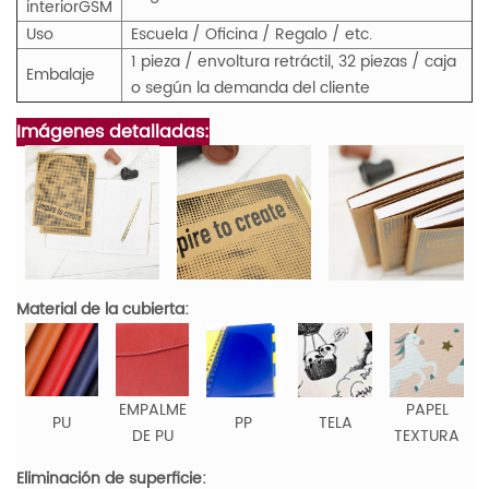
interior
GS
M
Uso
Escuela / Oficina / Regalo / etc.
1 pieza / envoltura retráctil, 32 piezas / caja
Embalaje
o según la demanda del cliente
Imágenes detalladas:
Material de la cubierta:
EMPALME
PAPEL
PU
PP
TELA
DE PU
TEXTURA
Eliminación de superficie: