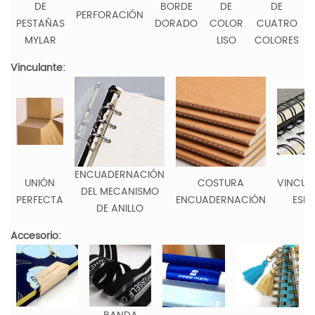
DE
BORDE
DE
DE
PERFORACIÓN
PESTAÑAS
DORADO
COLOR
CUATRO
MYLAR
LISO
COLORES
Vinculante:
ENCUADERNACIÓN
UNIÓN
COSTURA
VINCUL
DEL MECANISMO
PERFECTA
ENCUADERNACIÓN
ESPI
DE ANILLO
Accesorio: