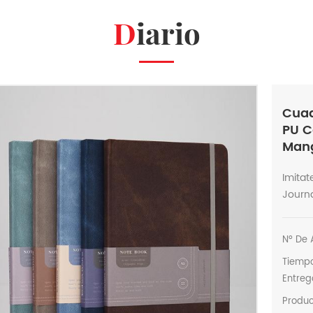
Diario
Cuad
PU C
Mang
Imita
Journa
Nº De A
Tiemp
Entreg
Produ