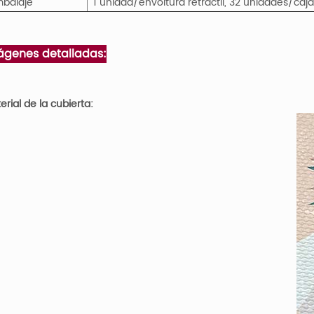
balaje
1 unidad/envoltura retráctil, 32 unidades/caj
ágenes detalladas:
erial de la cubierta: