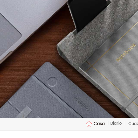
Casa
Diario
|
|
Cuad