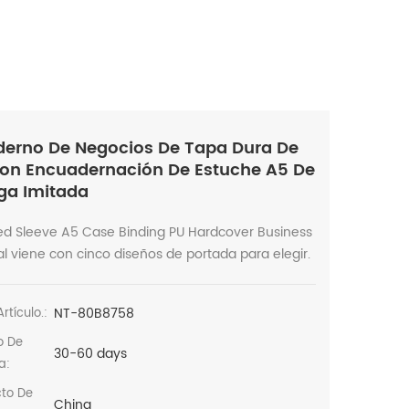
erno De Negocios De Tapa Dura De
on Encuadernación De Estuche A5 De
a Imitada
ted Sleeve A5 Case Binding PU Hardcover Business
l viene con cinco diseños de portada para elegir.
NT-80B8758
rtículo.:
o De
30-60 days
a:
cto De
China