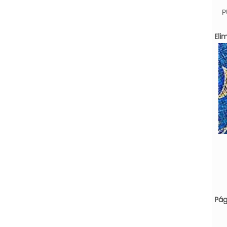
P
Eli
Pág