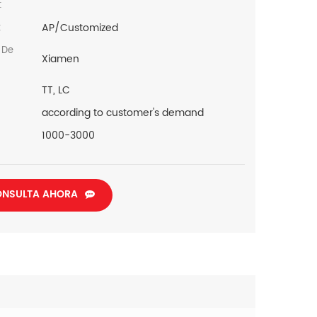
:
AP/Customized
:
 De
Xiamen
TT, LC
according to customer's demand
1000-3000
NSULTA AHORA