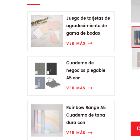
Juego de tarjetas de
agradecimiento de
gama de bodas
VER MÁS
Cuaderno de
negocios plegable
A5 con
encuadernación
VER MÁS
Rainbow Range A5
Cuaderno de tapa
dura con
D
encuadernación
VER MÁS