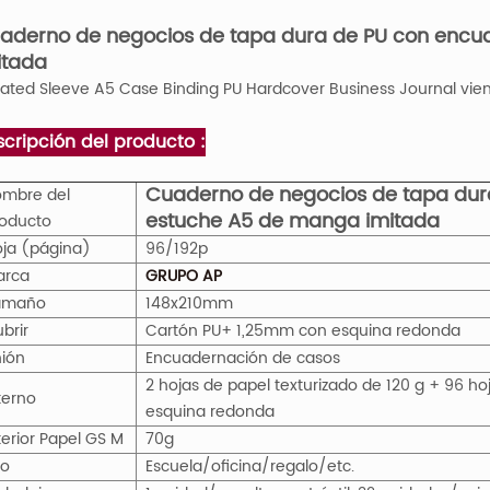
aderno de negocios de tapa dura de PU con encu
itada
tated Sleeve A5 Case Binding PU Hardcover Business Journal vien
cripción del producto :
Cuaderno de negocios de tapa dur
mbre del
estuche A5 de manga imitada
oducto
ja (página)
96/192p
arca
GRUPO AP
amaño
148x210mm
brir
Cartón PU+ 1,25mm con esquina redonda
ión
Encuadernación de casos
2 hojas de papel texturizado de 120 g + 96 ho
terno
esquina redonda
terior Papel
GS
M
70g
so
Escuela/oficina/regalo/etc.