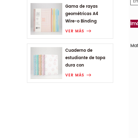
Em
Gama de rayas
geométricas A4
Wire-o Binding
Im
College Notebook
VER MÁS
Mat
Cuaderno de
estudiante de tapa
dura con
encuadernación en
VER MÁS
espiral A5 de Smiling
Range