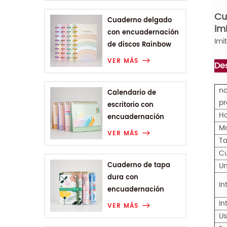
Cu
Cuaderno delgado
im
con encuadernación
Imi
de discos Rainbow
Range
VER MÁS
Des
no
Calendario de
pr
escritorio con
Ho
encuadernación
M
Wire-o de la gama
VER MÁS
T
Rainbow
Cu
Cuaderno de tapa
Un
dura con
In
encuadernación
Wire-o A6 de Plant
In
VER MÁS
Flower Range
U