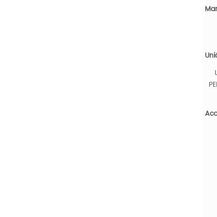
Man
Uni
PE
Acc