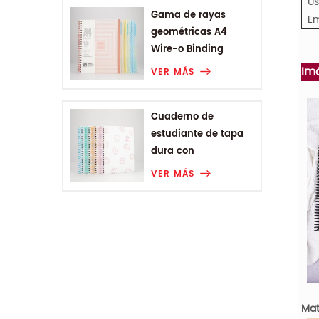
U
Gama de rayas
Em
geométricas A4
Wire-o Binding
College Notebook
Im
VER MÁS
Cuaderno de
estudiante de tapa
dura con
encuadernación en
VER MÁS
espiral A5 de Smiling
Range
Mat