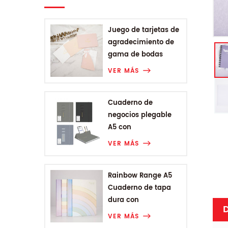
Juego de tarjetas de
agradecimiento de
gama de bodas
VER MÁS
Cuaderno de
negocios plegable
A5 con
encuadernación
VER MÁS
Rainbow Range A5
Cuaderno de tapa
dura con
D
encuadernación
VER MÁS