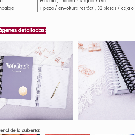
so
Escuela / Oficina / Regalo / etc.
balaje
1 pieza / envoltura retráctil, 32 piezas / caja
ágenes detalladas:
erial de la cubierta: