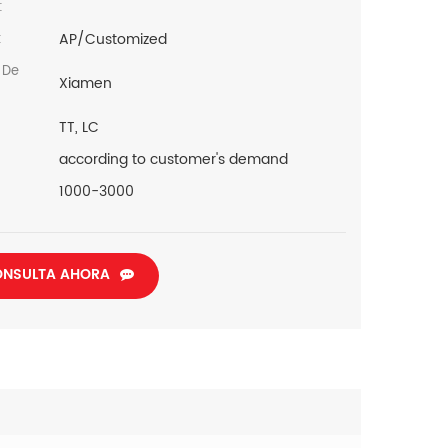
:
AP/Customized
:
 De
Xiamen
TT, LC
according to customer's demand
1000-3000
NSULTA AHORA