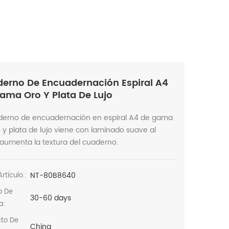
erno De Encuadernación Espiral A4
ama Oro Y Plata De Lujo
aderno de encuadernación en espiral A4 de gama
 y plata de lujo viene con laminado suave al
 aumenta la textura del cuaderno.
NT-80B8640
rtículo.:
o De
30-60 days
a:
cto De
China