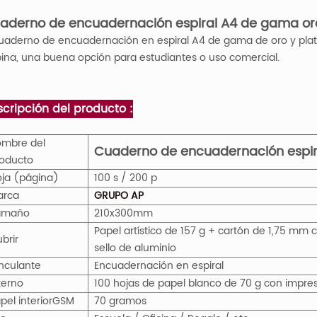
aderno de encuadernación espiral A4 de gama oro 
cuaderno de encuadernación en espiral A4 de gama de oro y plata 
ina, una buena opción para estudiantes o uso comercial.
cripción del producto :
mbre del
Cuaderno de encuadernación espira
oducto
ja (página)
100 s / 200 p
arca
GRUPO AP
amaño
210x300mm
Papel artístico de 157 g + cartón de 1,75 mm 
brir
sello de aluminio
nculante
Encuadernación en espiral
terno
100 hojas de papel blanco de 70 g con impres
pel interior
GS
M
70 gramos