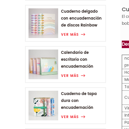
Cu
Cuaderno delgado
El 
con encuadernación
bob
de discos Rainbow
Range
VER MÁS
Des
Calendario de
no
escritorio con
pr
encuadernación
Ho
Wire-o de la gama
VER MÁS
M
Rainbow
T
Cuaderno de tapa
Cu
dura con
encuadernación
Vi
Wire-o A6 de Plant
In
VER MÁS
Flower Range
Pa