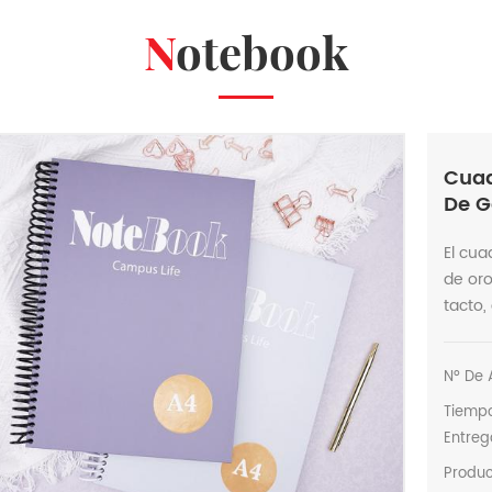
Notebook
Cuad
De G
El cu
de oro
tacto,
Nº De A
Tiemp
Entreg
Produ