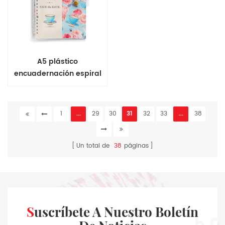
A5 plástico
encuadernación espiral
de PVC de la cubierta
suave de notebook
1
...
29
30
31
32
33
...
38
Un total de
38
páginas
Suscríbete A Nuestro Boletín