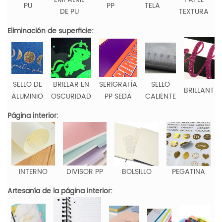
PU
PP
TELA
DE PU
TEXTURA
Eliminación de superficie:
SELLO DE
BRILLAR EN
SERIGRAFÍA
SELLO
BRILLANTIN
ALUMINIO
OSCURIDAD
PP SEDA
CALIENTE
Página interior:
INTERNO
DIVISOR PP
BOLSILLO
PEGATINA
Artesanía de la página interior: