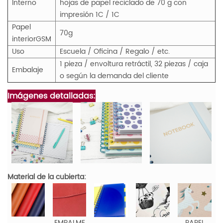
Interno
hojas de papel reciclado de 70 g con
impresión 1C / 1C
Papel
70g
interior
GS
M
Uso
Escuela / Oficina / Regalo / etc.
1 pieza / envoltura retráctil, 32 piezas / caja
Embalaje
o según la demanda del cliente
Imágenes detalladas:
Material de la cubierta:
EMPALME
PAPEL