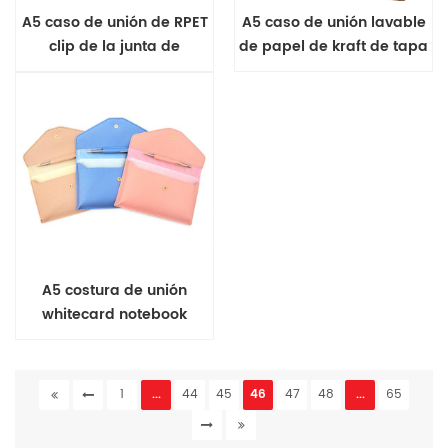
A5 caso de unión de RPET
A5 caso de unión lavable
clip de la junta de
de papel de kraft de tapa
notebook
dura cuaderno
A5 costura de unión
whitecard notebook
1
...
44
45
46
47
48
...
65