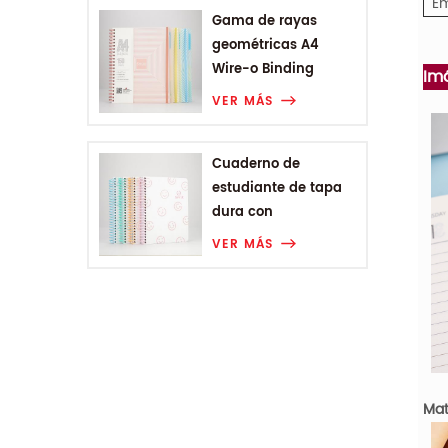
Em
Gama de rayas
geométricas A4
Wire-o Binding
Im
College Notebook
VER MÁS
Cuaderno de
estudiante de tapa
dura con
encuadernación en
VER MÁS
espiral A5 de Smiling
Range
Mat