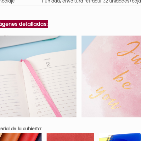
balaje
1 unidad/envoltura retráctil, 32 unidades/caj
ágenes detalladas:
erial de la cubierta: