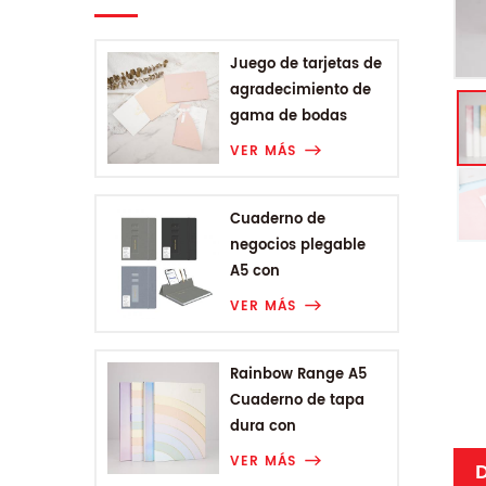
Juego de tarjetas de
agradecimiento de
gama de bodas
VER MÁS
Cuaderno de
negocios plegable
A5 con
encuadernación
VER MÁS
Rainbow Range A5
Cuaderno de tapa
dura con
encuadernación
VER MÁS
D