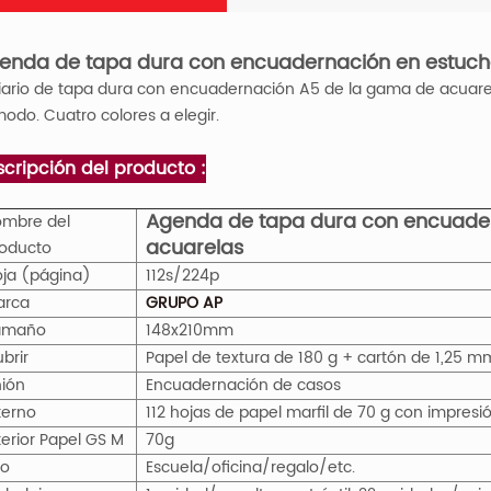
enda de tapa dura con encuadernación en estuch
diario de tapa dura con encuadernación A5 de la gama de acuare
odo. Cuatro colores a elegir.
cripción del producto :
Agenda de tapa dura con encuader
mbre del
acuarelas
oducto
ja (página)
112s/224p
arca
GRUPO AP
amaño
148x210mm
brir
Papel de textura de 180 g + cartón de 1,25 
ión
Encuadernación de casos
terno
112 hojas de papel marfil de 70 g con impresi
terior Papel
GS
M
70g
so
Escuela/oficina/regalo/etc.