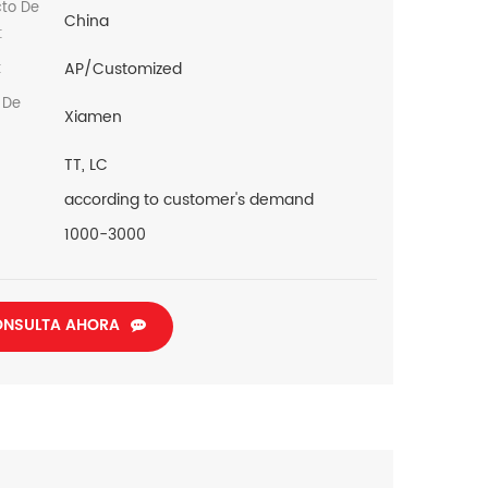
cto De
China
:
AP/Customized
:
 De
Xiamen
TT, LC
according to customer's demand
1000-3000
NSULTA AHORA