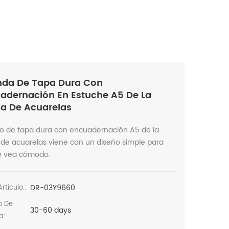
da De Tapa Dura Con
adernación En Estuche A5 De La
 De Acuarelas
rio de tapa dura con encuadernación A5 de la
de acuarelas viene con un diseño simple para
e vea cómodo.
DR-03Y9660
rtículo.:
o De
30-60 days
a: