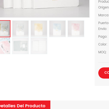
Produ
Origen
Marca
Puerto
Envío:
Pago:
Color:
MOQ:
CO
etalles Del Producto