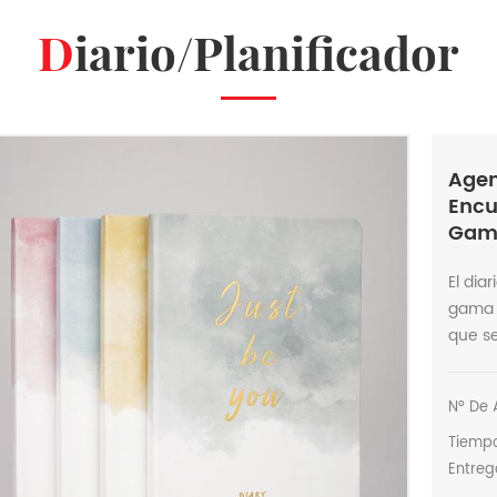
Diario/Planificador
Agen
Encu
Gama
El dia
gama 
que s
Nº De A
Tiemp
Entreg