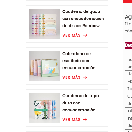
Cuaderno delgado
Ag
con encuadernación
El 
de discos Rainbow
cóm
Range
VER MÁS
Des
Calendario de
no
escritorio con
pr
encuadernación
Ho
Wire-o de la gama
VER MÁS
M
Rainbow
T
Cu
Cuaderno de tapa
dura con
Un
encuadernación
In
Wire-o A6 de Plant
In
VER MÁS
Flower Range
U