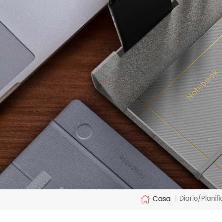
Casa
Diario/Planif
|