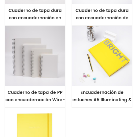
Cuaderno de tapa dura
Cuaderno de tapa dura
con encuadernación en
con encuadernación de
espiral de Halloween A5
alambre-o A5 de Art
Painting Range
Cuaderno de tapa de PP
Encuadernación de
con encuadernación Wire-
estuches A5 Illuminating &
o
Ultimate Grey Series
Notebook