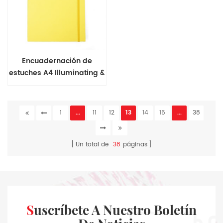
Encuadernación de
estuches A4 Illuminating &
Ultimate Grey Series
Notebook
1
...
11
12
13
14
15
...
38
Un total de
38
páginas
Suscríbete A Nuestro Boletín