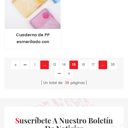
Cuaderno de PP
esmerilado con
encuadernación de
alambre A5
1
...
13
14
15
16
17
...
38
Un total de
38
páginas
Suscríbete A Nuestro Boletín