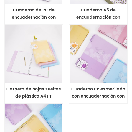
Cuaderno de PP de
Cuaderno A5 de
encuadernación con
encuadernación con
alambre de la serie
grapas
Cherry Blossom
Carpeta de hojas sueltas
Cuaderno PP esmerilado
de plástico A4 PP
con encuadernación con
cuaderno shcool
cable B5