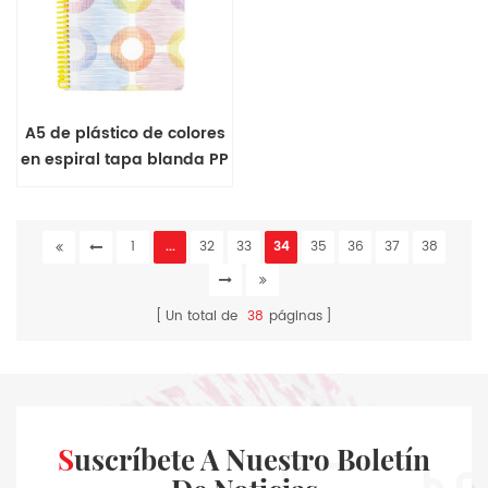
A5 de plástico de colores
en espiral tapa blanda PP
notebook
1
...
32
33
34
35
36
37
38
Un total de
38
páginas
Suscríbete A Nuestro Boletín