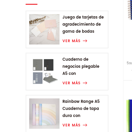
Juego de tarjetas de
agradecimiento de
gama de bodas
VER MÁS
Cuaderno de
5s
negocios plegable
A5 con
encuadernación
VER MÁS
Rainbow Range A5
Cuaderno de tapa
dura con
encuadernación
VER MÁS