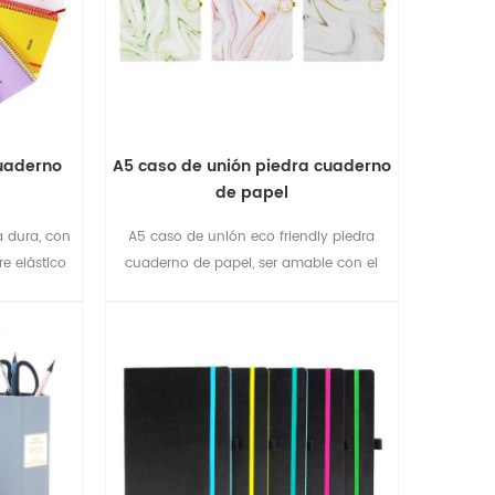
cuaderno
A5 caso de unión piedra cuaderno
de papel
 dura, con
A5 caso de unión eco friendly piedra
re elástico
cuaderno de papel, ser amable con el
medio ambiente.