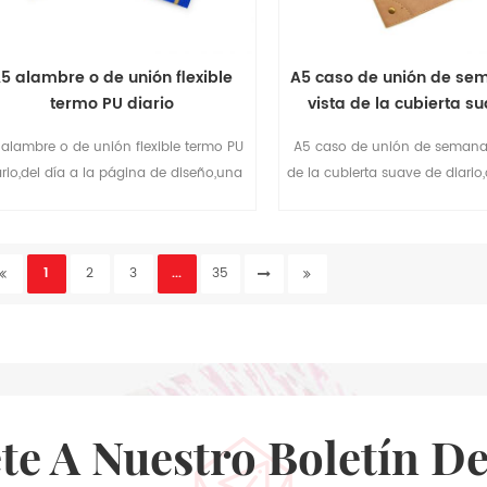
5 alambre o de unión flexible
A5 caso de unión de se
termo PU diario
vista de la cubierta s
diario
 alambre o de unión flexible termo PU
A5 caso de unión de semana 
ario,del día a la página de diseño,una
de la cubierta suave de diario
na para que usted haga diario récord
cuero two2 capas termo de l
cubierta con la decoración d
remaches,fácil de planificar 
1
2
3
...
35
semanal
ete A Nuestro Boletín De