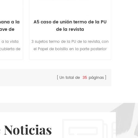
mana a la
A5 caso de unión termo de la PU
uave de
de la revista
a la vista
3 sujetos termo de la PU de la revista, con
,cubierta de
el Papel de bolsillo en la parte posterior
a PU de la
de la cubierta, fácil de administrar su
e cupones y
trabajo.
su trabajo
Un total de
35
páginas
 Noticias