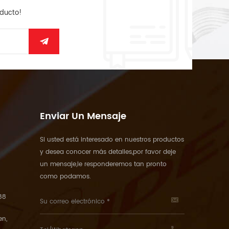
oducto!
Enviar Un Mensaje
Si usted está interesado en nuestros productos
y desea conocer más detalles,por favor deje
un mensaje,le responderemos tan pronto
como podamos.
88
en,