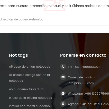
rese para nuestra promoción mensual y salir últimas noticias de pr
Hot tags
Ponerse en contacto
A5 caso de unión notebook
Tel :
86-13559556923
La escuela colega uso de la
Correo electrónico :
notebook
info@ap365.com
A5 cuaderno tapa dura
Whatsapp :
+86 139597596
el uso de la oficina notebook
Agregar : AP Industrial Gard
Interior con marfil cuaderno