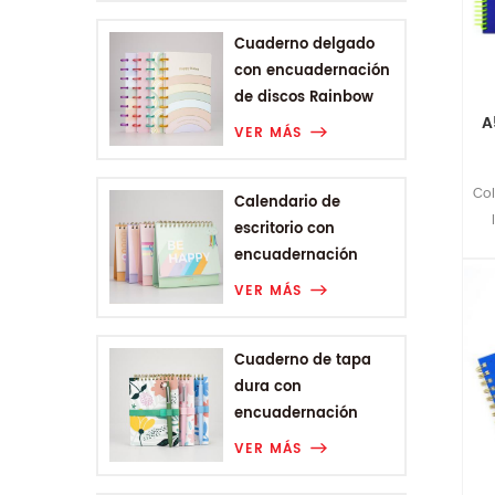
Cuaderno delgado
con encuadernación
de discos Rainbow
A
Range
VER MÁS
Col
Calendario de
escritorio con
encuadernación
Wire-o de la gama
VER MÁS
Rainbow
Cuaderno de tapa
dura con
encuadernación
Wire-o A6 de Plant
VER MÁS
Flower Range