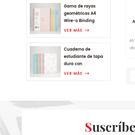
Gama de rayas
geométricas A4
Wire-o Binding
A
College Notebook
VER MÁS
A5
di
Cuaderno de
bue
estudiante de tapa
dura con
encuadernación en
VER MÁS
espiral A5 de Smiling
Range
Suscríb