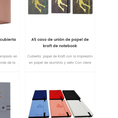
 cubierta
A5 caso de unión de papel de
kraft de notebook
tampado en
Cubierta: papel de Kraft con la impresión
orde de la
en papel de aluminio y sello Con cierre
e , con 2
elástico Interior: 112sheets & 70gsm
calidad de papel blanco con la línea de
impresión