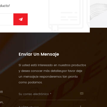
oducto!
Enviar Un Mensaje
Si usted está interesado en nuestros productos
y desea conocer más detalles,por favor deje
un mensaje,le responderemos tan pronto
como podamos.
88
en,