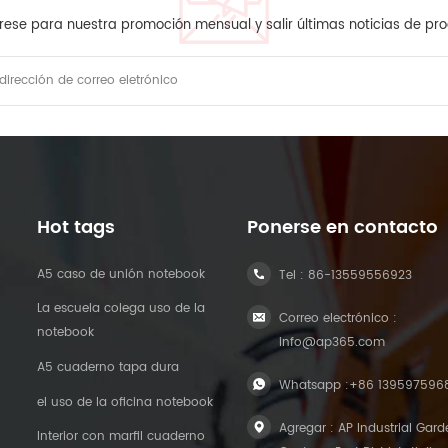
rese para nuestra promoción mensual y salir últimas noticias de pr
Hot tags
Ponerse en contacto
A5 caso de unión notebook
Tel :
86-13559556923
La escuela colega uso de la
Correo electrónico :
notebook
info@ap365.com
A5 cuaderno tapa dura
Whatsapp :
+86 139597596
el uso de la oficina notebook
Agregar : AP Industrial Gard
Interior con marfil cuaderno