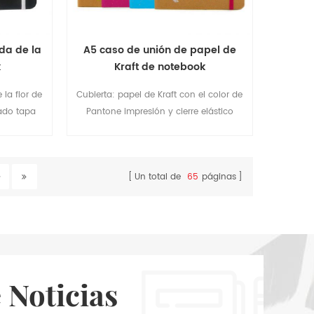
da de la
A5 caso de unión de papel de
k
Kraft de notebook
la flor de
Cubierta: papel de Kraft con el color de
ado tapa
Pantone impresión y cierre elástico
lor marfil
Interior: 112sheets & 70gsm calidad de
marfil de papel
Un total de
65
páginas
 Noticias