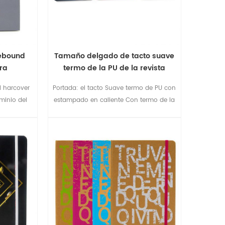
sebound
Tamaño delgado de tacto suave
ra
termo de la PU de la revista
l harcover
Portada: el tacto Suave termo de PU con
minio del
estampado en caliente Con termo de la
a elástica
PU de la correa elástica de cierre 6colors
 tapa .
disponible Interior: 114sheets & 70gsm de
marfil de papel sin impresión