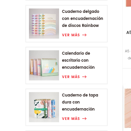
Cuaderno delgado
con encuadernación
de discos Rainbow
A5
Range
VER MÁS
A5 
Calendario de
d
escritorio con
encuadernación
Wire-o de la gama
VER MÁS
Rainbow
Cuaderno de tapa
dura con
encuadernación
Wire-o A6 de Plant
VER MÁS
Flower Range