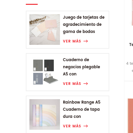
Juego de tarjetas de
agradecimiento de
gama de bodas
VER MÁS
T
Cuaderno de
4 t
negocios plegable
A5 con
encuadernación
VER MÁS
Rainbow Range A5
Cuaderno de tapa
dura con
encuadernación
VER MÁS