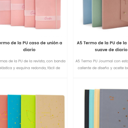
ermo de la PU caso de unión a
A5 Termo de la PU de la
diario
suave de diario
emas de la PU de la revista, con banda
A5 Termo PU Jourmal con es
elástica y esquina redonda, fácil de
caliente de diseño y aceite b
administrar su trabajo.
chaqueta. De la PU de cierr
remaches.