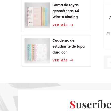
Gama de rayas
geométricas A4
Wire-o Binding
College Notebook
VER MÁS
A5
Cuaderno de
a
estudiante de tapa
dura con
encuadernación en
VER MÁS
espiral A5 de Smiling
Range
Suscríb