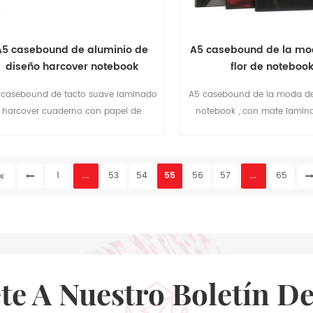
A5 casebound de aluminio de
A5 casebound de la mo
diseño harcover notebook
flor de noteboo
 casebound de tacto suave laminado
A5 casebound de la moda de 
harcover cuaderno con papel de
notebook , con mate lamin
luminio de diseño. marfil dictaminó
dura. gobernó 70gsm papel co
interior de papel.
interior.
1
...
53
54
55
56
57
...
65
ete A Nuestro Boletín De