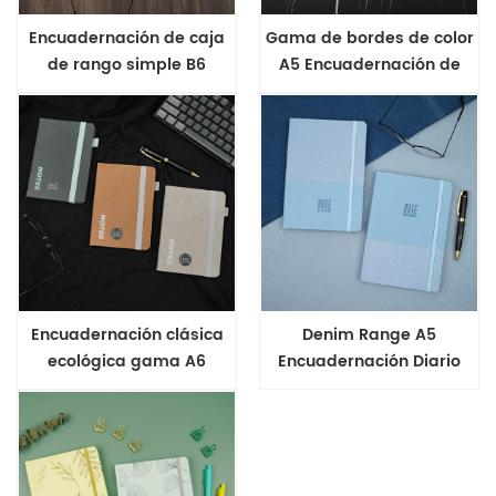
Encuadernación de caja
Gama de bordes de color
de rango simple B6
A5 Encuadernación de
Cuaderno de tapa dura
cajas Simple Business
Journal
Encuadernación clásica
Denim Range A5
ecológica gama A6
Encuadernación Diario
Cuaderno de tapa dura
empalmado