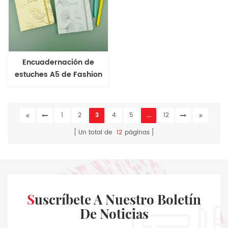
Encuadernación de
estuches A5 de Fashion
Plant Range Cuaderno de
tapa dura
1
2
3
4
5
...
12
Un total de
12
páginas
Suscríbete A Nuestro Boletín
De Noticias