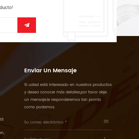
oducto!
Enviar Un Mensaje
Si usted está interesado en nuestros productos
y desea conocer más detalles,por favor deje
un mensaje,le responderemos tan pronto
como podamos.
88
en,