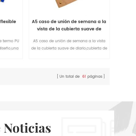
flexible
A5 caso de unión de semana a la
vista de la cubierta suave de
diario
le termo PU
A5 caso de unión de semana a la vista
 diseño,una
de la cubierta suave de diario,cubierta de
ario récord
cuero two2 capas termo de la PU de la
cubierta con la decoración de cupones y
remaches,fácil de planificar su trabajo
Un total de
61
páginas
semanal
 Noticias