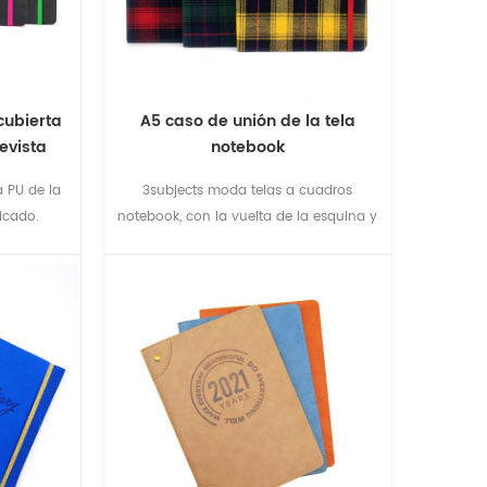
cubierta
A5 caso de unión de la tela
evista
notebook
a PU de la
3subjects moda telas a cuadros
ticado.
notebook, con la vuelta de la esquina y
cierre elástico, fácil de administrar su
trabajo.