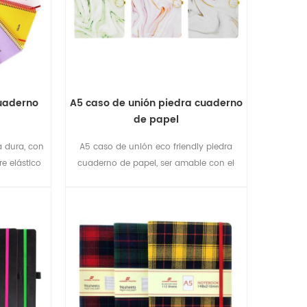
cuaderno
A5 caso de unión piedra cuaderno
de papel
 dura, con
A5 caso de unión eco friendly piedra
re elástico
cuaderno de papel, ser amable con el
medio ambiente.