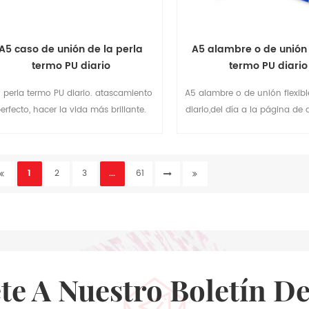
A5 caso de unión de la perla
A5 alambre o de unión 
termo PU diario
termo PU diario
 perla termo PU diario. atascamiento
A5 alambre o de unión flexib
erfecto, hacer la vida más brillante.
diario,del día a la página de
buena para que usted haga di
1
2
3
...
61
ete A Nuestro Boletín De