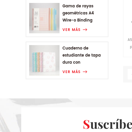
Gama de rayas
geométricas A4
Wire-o Binding
College Notebook
VER MÁS
A5
p
Cuaderno de
estudiante de tapa
dura con
encuadernación en
VER MÁS
espiral A5 de Smiling
Range
Suscríb