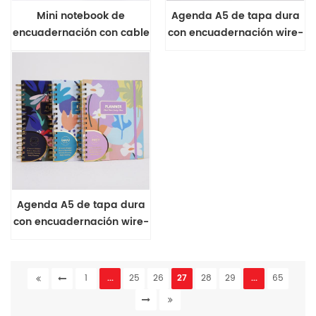
Mini notebook de
Agenda A5 de tapa dura
encuadernación con cable
con encuadernación wire-
Cherry Blossom Series B7
o
Agenda A5 de tapa dura
con encuadernación wire-
o
1
...
25
26
27
28
29
...
65