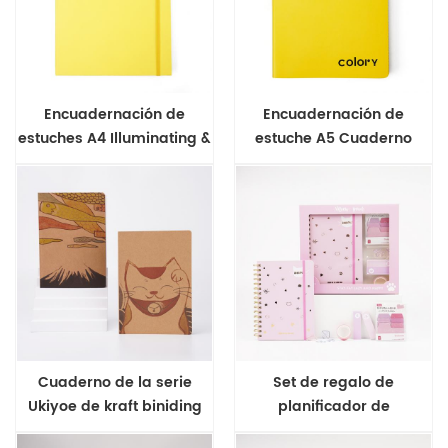
Encuadernación de
Encuadernación de
estuches A4 Illuminating &
estuche A5 Cuaderno
Ultimate Grey Series
Illuminating & Ultimate
Notebook
Grey Series
Cuaderno de la serie
Set de regalo de
Ukiyoe de kraft biniding
planificador de
con estuche A5
encuadernación A5 wire-o