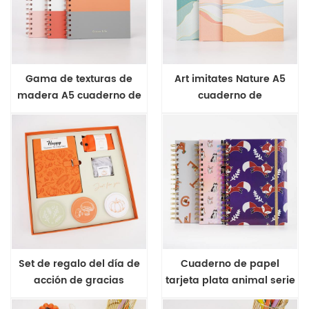
Gama de texturas de
Art imitates Nature A5
madera A5 cuaderno de
cuaderno de
tapa dura con
encuadernación con
encuadernación en
estuche
espiral
Set de regalo del día de
Cuaderno de papel
acción de gracias
tarjeta plata animal serie
A5