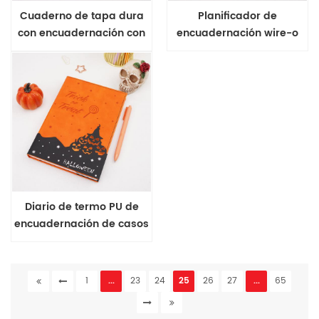
Cuaderno de tapa dura
Planificador de
con encuadernación con
encuadernación wire-o
alambre y bolígrafo de
semi-oculto Halloween A5
Halloween A5
Diario de termo PU de
encuadernación de casos
de Halloween A5
1
...
23
24
25
26
27
...
65